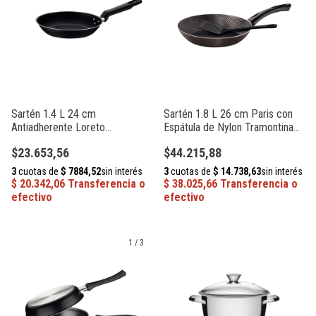
Sartén 1.4 L 24 cm
Sartén 1.8 L 26 cm Paris con
Antiadherente Loreto
Espátula de Nylon Tramontina
Tramontina 20380/024
20150/626
$23.653,56
$44.215,88
1
/
3