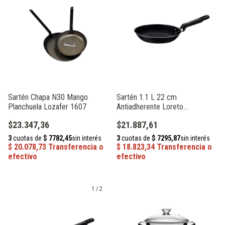
Sartén Chapa N30 Mango
Sartén 1.1 L 22 cm
Planchuela Lozafer 1607
Antiadherente Loreto
Tramontina 20380/022
$23.347,36
$21.887,61
1
/
2