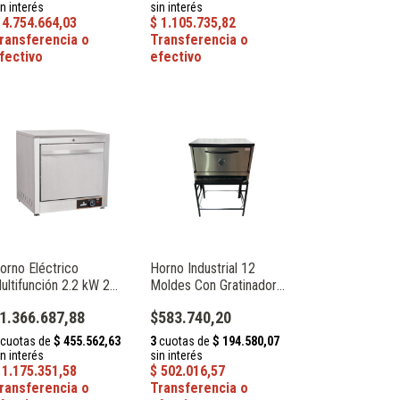
orno Eléctrico
Horno Industrial 12
ultifunción 2.2 kW 2
Moldes Con Gratinador
stantes Speedy Grill
Línea Delizia Depaolo
1.366.687,88
$583.740,20
032
030309