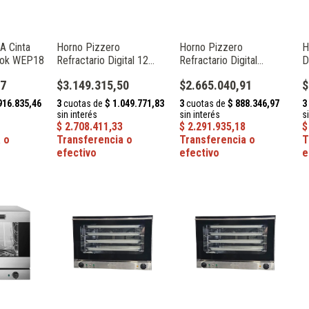
A Cinta
Horno Pizzero
Horno Pizzero
H
ook WEP18
Refractario Digital 12
Refractario Digital
D
Programas Silcook
Silcook WFC102SA
W
37
$3.149.315,50
$2.665.040,91
$
WFC102DG