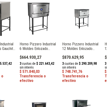
ndustrial
Horno Pizzero Industrial
Horno Pizzero Industrial
H
s Gauchito
6 Moldes Enlozado
12 Moldes Enlozado
1
Depaolo 033036
Depaolo 033037
D
$664.930,27
$870.629,95
$