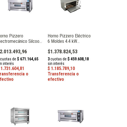
orno Pizzero
Horno Pizzero Eléctrico
lectromecánico Silcook
6 Moldes 4.4 kW
FC102
Gastronomía Lourdes
2.013.493,96
$1.378.824,53