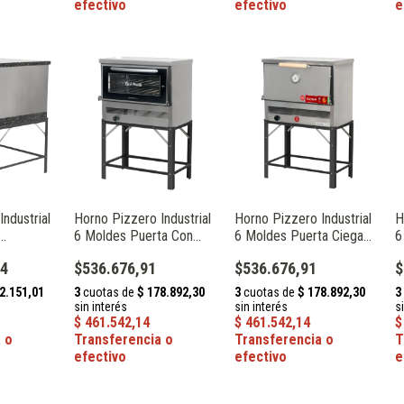
ndustrial
Horno Pizzero Industrial
Horno Pizzero Industrial
H
6 Moldes Puerta Con
6 Moldes Puerta Ciega
6
 Envasado
Visor Gas Envasado Sol
Gas Natural Sol Real 067
V
04
$536.676,91
$536.676,91
$
Real 067V
R