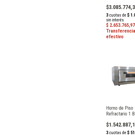
30 cm 6.7 kW C
$3.085.774,
HEP-1-6
Horno de Piso
Refractario 1 
x 60 cm 4 kW C
$1.542.887,
HPR-10