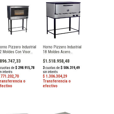
orno Pizzero Industrial
Horno Pizzero Industrial
2 Moldes Con Visor
18 Moldes Acero
epaolo 33043
Inoxidable Depaolo
896.747,33
$1.518.958,48
33090