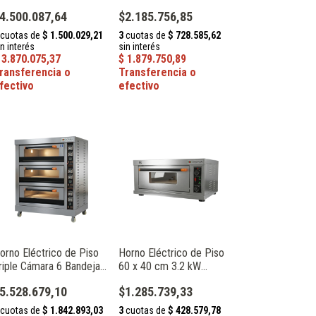
ámara 4 Bandejas 40 x
40 x 60 cm 6 kW Catania
4.500.087,64
$2.185.756,85
0 cm 12 kW Catania
HPR-20
PR-40
orno Eléctrico de Piso
Horno Eléctrico de Piso
riple Cámara 6 Bandejas
60 x 40 cm 3.2 kW
0 x 40 cm 19.8 kW
Catania FKB-1A
5.528.679,10
$1.285.739,33
atania FKB-3