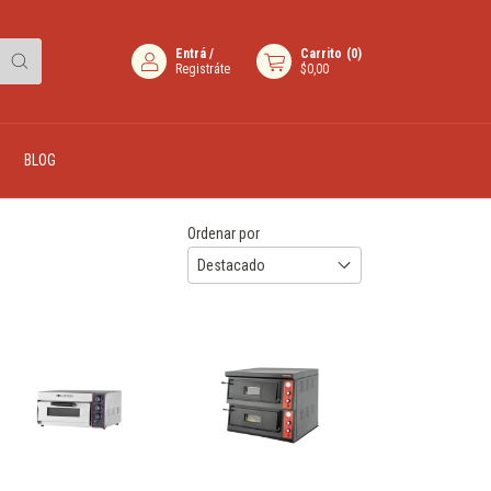
Entrá
/
Carrito
(
0
)
Registráte
$0,00
BLOG
Ordenar por