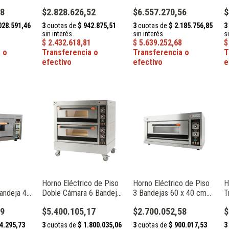
atania
30 cm 4 kW Catania HEP-
6 Bandejas 40 x 60 cm
C
38
$2.828.626,52
$6.557.270,56
$
1-4
18 kW Catania HPR-60
6
H
Horno Eléctrico de Piso
Horno Eléctrico de Piso
H
Bandeja 40
Doble Cámara 6 Bandejas
3 Bandejas 60 x 40 cm
T
atania
60 x 40 cm 16.8 kW
8.4 kW Catania FKB-1L
6
19
$5.400.105,17
$2.700.052,58
$
Catania FKB-2L
C