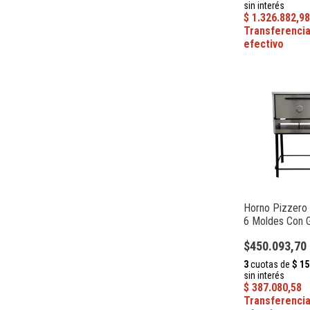
Horno Pizzero I
6 Moldes Con G
Línea Delizia 
$450.093,70
30307