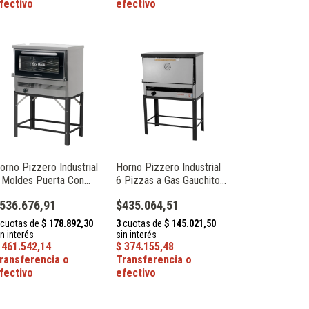
orno Pizzero Industrial
Horno Pizzero Industrial
 Moldes Puerta Con
6 Pizzas a Gas Gauchito
isor Gas Natural Sol
Sol Real 607
536.676,91
$435.064,51
eal 067V