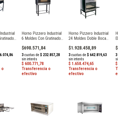
ndustrial
Horno Pizzero Industrial
Horno Pizzero Industrial
H
ratinador
6 Moldes Con Gratinador
24 Moldes Doble Boca
E
35
Y Visor Depaolo 033041
Depaolo 33100
W
$698.571,84
$1.928.458,89
$