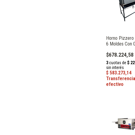
Horno Pizzero I
6 Moldes Con G
Depaolo 0330
$678.224,58