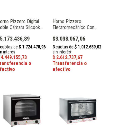
orno Pizzero Digital
Horno Pizzero
oble Cámara Silcook
Electromecánico Con
FC204DSA
Caldera Silcook
5.173.436,89
$3.038.067,06
WFC102CAL