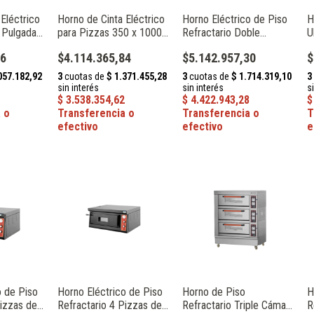
 Eléctrico
Horno de Cinta Eléctrico
Horno Eléctrico de Piso
H
 Pulgadas
para Pizzas 350 x 1000
Refractario Doble
U
ia HEP-18
mm 7.8 kW Catania HEP-
Cámara 8 Pizzas de 30
c
76
$4.114.365,84
$5.142.957,30
$
12
cm 8.4 kW Catania HEP-
2-4
o de Piso
Horno Eléctrico de Piso
Horno de Piso
H
Pizzas de
Refractario 4 Pizzas de
Refractario Triple Cámara
R