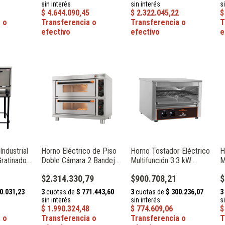
ndustrial
Horno Eléctrico de Piso
Horno Tostador Eléctrico
H
ratinador
Doble Cámara 2 Bandejas
Multifunción 3.3 kW
M
Depaolo
60 x 40 cm 8.8 kW
Speedy Grill 1031
E
$2.314.330,79
$900.708,21
$
Catania FKB-2A
1