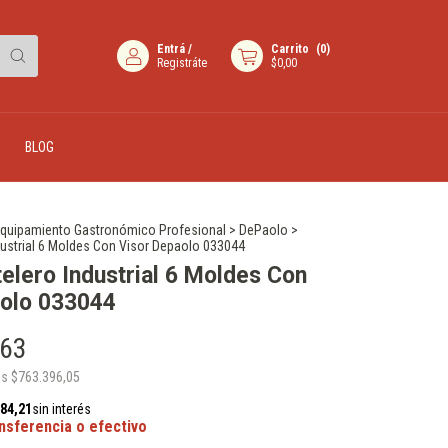
Entrá
/
Carrito
(
0
)
Registráte
$0,00
BLOG
quipamiento Gastronómico Profesional
>
DePaolo
>
dustrial 6 Moldes Con Visor Depaolo 033044
elero Industrial 6 Moldes Con
aolo 033044
,63
os
$763.396,05