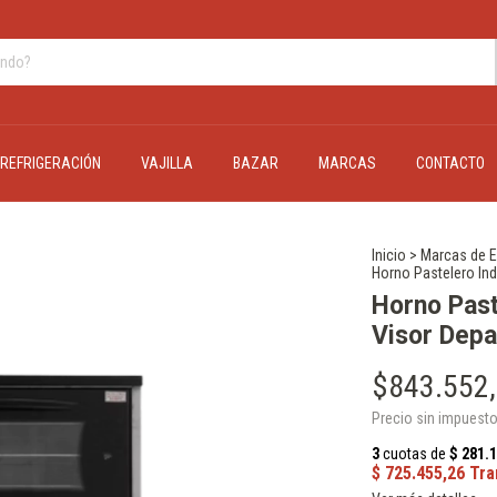
REFRIGERACIÓN
VAJILLA
BAZAR
MARCAS
CONTACTO
Inicio
>
Marcas de E
Horno Pastelero In
Horno Past
Visor Dep
$843.552
Precio sin impuest