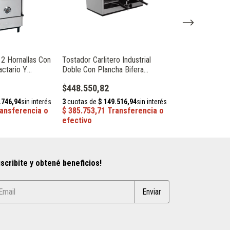
l 2 Hornallas Con
Tostador Carlitero Industrial
Horno Pastelero 
actario Y
Doble Con Plancha Bifera
Moldes Depaol
o 013480
Depaolo 66020
$448.550,82
$967.067,38
scribite y obtené beneficios!