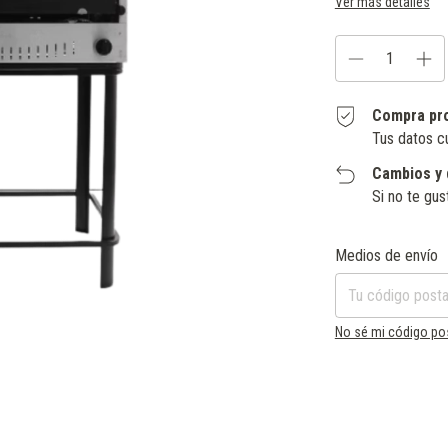
Ver más detalles
Compra pr
Tus datos c
Cambios y 
Si no te gus
Entregas para el CP:
Medios de envío
No sé mi código po