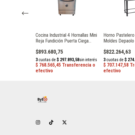
al Simple
Cocina Industrial 4 Hornallas Mini
Horno Pastelero 
Reja Fundición Puerta Ciega
Moldes Depaolo
Depaolo 013601
$893.680,75
$822.264,63