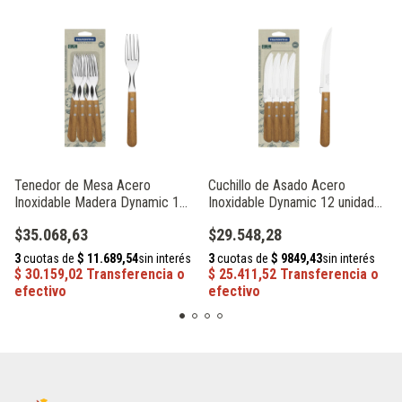
Tenedor de Mesa Acero
Cuchillo de Asado Acero
Inoxidable Madera Dynamic 12
Inoxidable Dynamic 12 unidades
unidades Tramontina
Tramontina 22300/905
$35.068,63
$29.548,28
22302/900