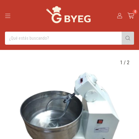
0
1
/
2