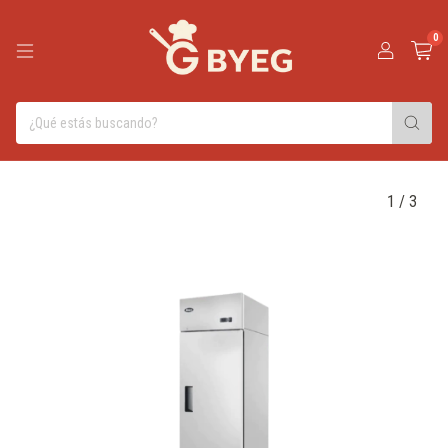
0
1
/
3