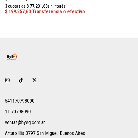
$
541170798090
11 70798090
ventas@byeg.com.ar
Arturo Illia 3797 San Miguel, Buenos Aires