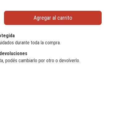
otegida
uidados durante toda la compra.
devoluciones
ta, podés cambiarlo por otro o devolverlo.
Cambiar CP
Calcular