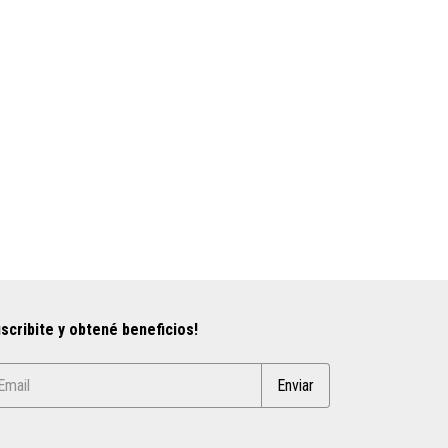
Cocina Industrial 
$953.694,53
scribite y obtené beneficios!