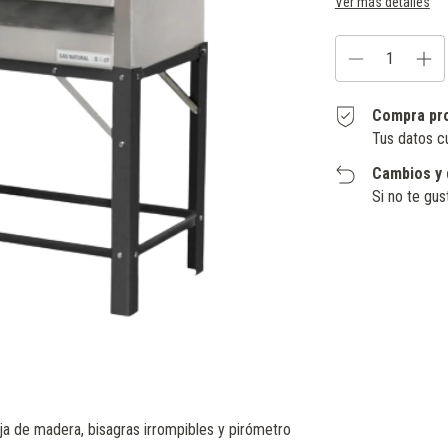
Ver más detalles
Compra pr
Tus datos c
Cambios y 
Si no te gus
Entregas para el CP:
a de madera, bisagras irrompibles y pirómetro