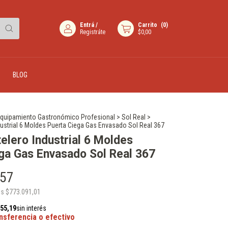
Entrá
/
Carrito
(
0
)
Registráte
$0,00
BLOG
quipamiento Gastronómico Profesional
>
Sol Real
>
ustrial 6 Moldes Puerta Ciega Gas Envasado Sol Real 367
elero Industrial 6 Moldes
ga Gas Envasado Sol Real 367
,57
os
$773.091,01