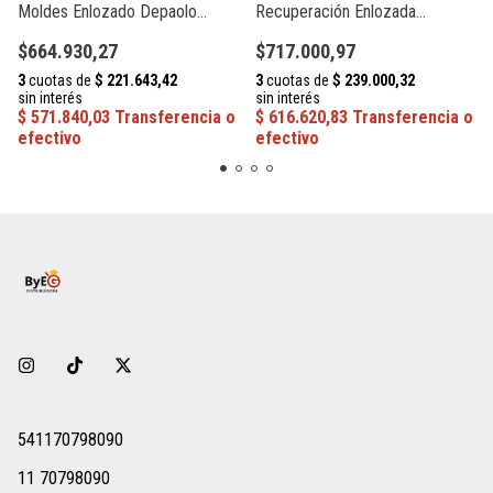
Moldes Enlozado Depaolo
Recuperación Enlozada
033036
Depaolo 055070
$664.930,27
$717.000,97
541170798090
11 70798090