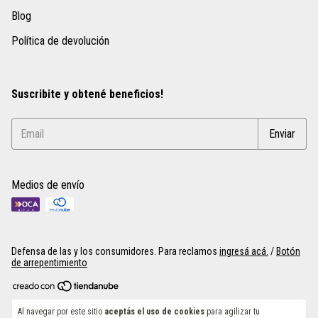
Blog
Política de devolución
Suscribite y obtené beneficios!
Medios de envío
Defensa de las y los consumidores. Para reclamos
ingresá acá.
/
Botón
de arrepentimiento
Copyright Equipamiento Gastronómico Industrial | Hornos, Cocinas,
Al navegar por este sitio
aceptás el uso de cookies
para agilizar tu
Amasadoras - ByEG - 2026. Todos los derechos reservados.