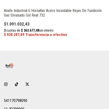
Anafe Industrial 6 Hornallas Acero Inoxidable Rejas De Fundición
Ca
Gas Envasado Sol Real 732
$
$1.091.032,43
541170798090