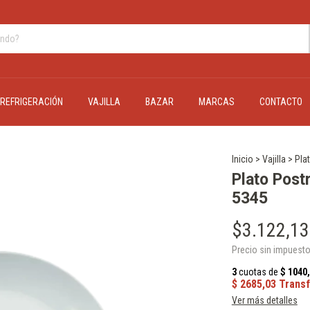
REFRIGERACIÓN
VAJILLA
BAZAR
MARCAS
CONTACTO
Inicio
>
Vajilla
>
Pla
Plato Post
5345
$3.122,13
Precio sin impuest
Ver más detalles