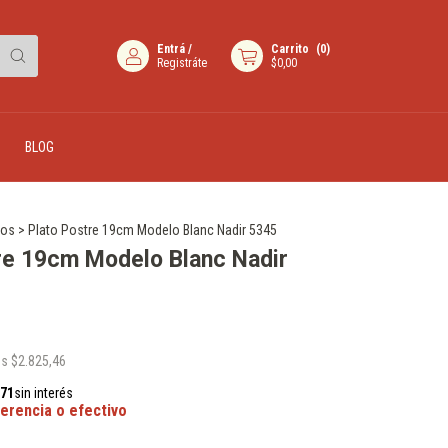
Entrá
/
Carrito
(
0
)
Registráte
$0,00
BLOG
tos
>
Plato Postre 19cm Modelo Blanc Nadir 5345
re 19cm Modelo Blanc Nadir
os
$2.825,46