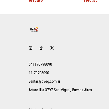
541170798090
11 70798090
ventas@byeg.com.ar
Arturo Illia 3797 San Miguel, Buenos Aires