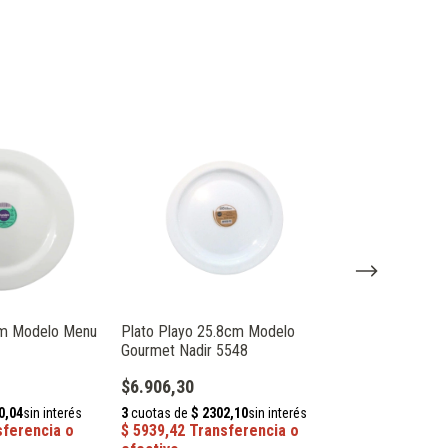
cm Modelo Menu
Plato Playo 25.8cm Modelo
Plato Postre 1
Gourmet Nadir 5548
Plaza Nadir 534
$6.906,30
$3.401,93