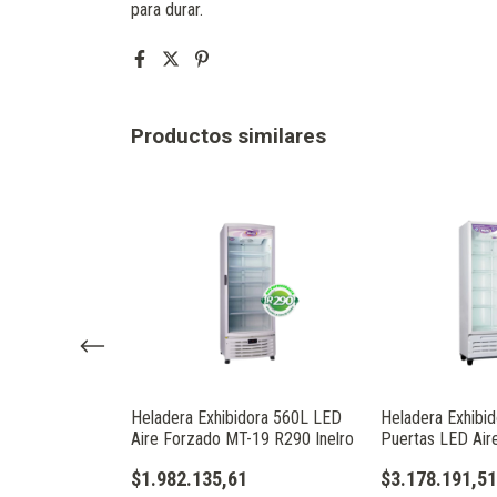
para durar.
Productos similares
ora 470L Aire
Heladera Exhibidora 560L LED
Heladera Exhibi
G Inelro
Aire Forzado MT-19 R290 Inelro
Puertas LED Air
R290 Inelro
$1.982.135,61
$3.178.191,51