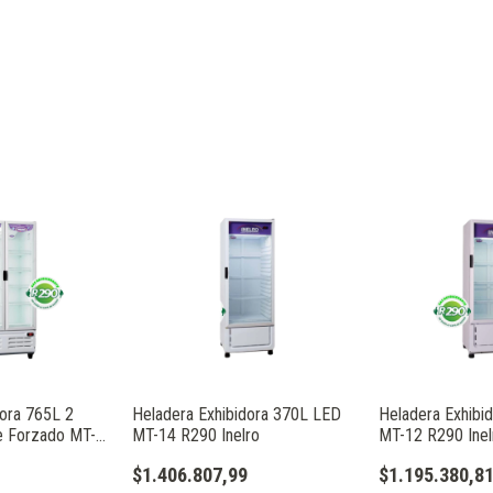
dora 765L 2
Heladera Exhibidora 370L LED
Heladera Exhibi
e Forzado MT-26
MT-14 R290 Inelro
MT-12 R290 Inel
$1.406.807,99
$1.195.380,8