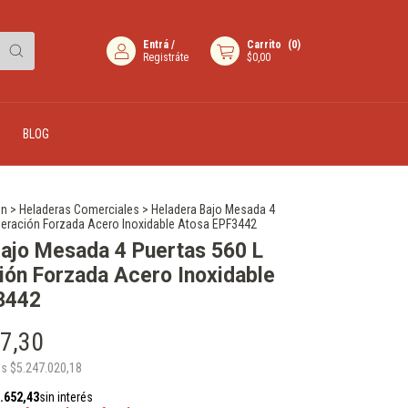
Entrá
/
Carrito
(
0
)
Registráte
$0,00
BLOG
ón
>
Heladeras Comerciales
>
Heladera Bajo Mesada 4
igeración Forzada Acero Inoxidable Atosa EPF3442
ajo Mesada 4 Puertas 560 L
ión Forzada Acero Inoxidable
3442
7,30
os
$5.247.020,18