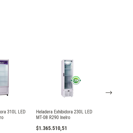
dora 310L LED
Heladera Exhibidora 230L LED
Heladera Exhibi
ro
MT-08 R290 Inelro
MT-11 R290 Ine
1
$1.365.510,51
$1.737.231,2