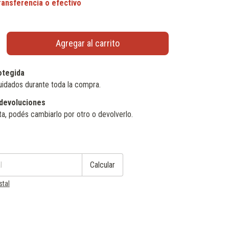
otegida
uidados durante toda la compra.
devoluciones
ta, podés cambiarlo por otro o devolverlo.
Cambiar CP
Calcular
stal