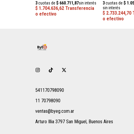
541170798090
11 70798090
ventas@byeg.com.ar
Arturo Illia 3797 San Miguel, Buenos Aires