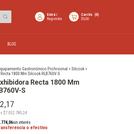
Entrá
/
Carrito
(
0
)
Registráte
$0,00
BLOG
quipamiento Gastronómico Profesional
>
Silcook
>
a Recta 1800 Mm Silcook RLB760V-S
Exhibidora Recta 1800 Mm
LB760V-S
2,17
os
$7.052.780,24