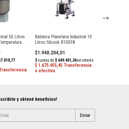
rial 50 Litros
Batidora Planetaria Industrial 10
Procesador De 
Temperatura
Litros Silcook B10GFA
Industrial Sirm
Silcook TM2
0
$1.948.204,01
$6.086.066,8
scribite y obtené beneficios!