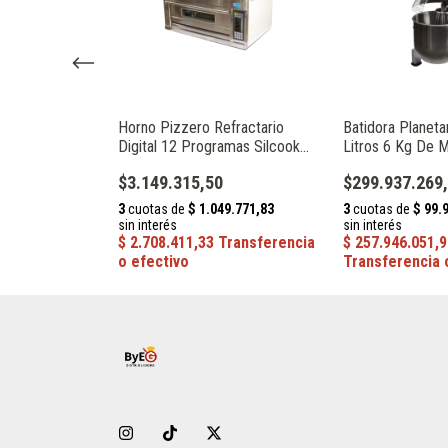
ielo 90 Kg Por
Horno Pizzero Refractario
Batidora Planetar
90
Digital 12 Programas Silcook
Litros 6 Kg De 
WFC102DG
B30GA
$3.149.315,50
$299.937.269