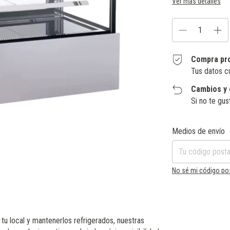
Ver más detalles
Compra pr
Tus datos c
Cambios y 
Si no te gus
Entregas para el CP:
Medios de envío
No sé mi código po
tu local y mantenerlos refrigerados, nuestras