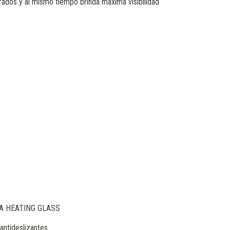
erados y al mismo tiempo brinda máxima visibilidad
OGIA HEATING GLASS
antideslizantes.