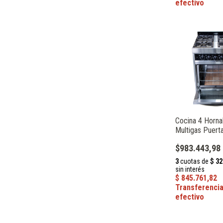
Cocina 4 Horna
Multigas Puert
Cucinare Glass 
$983.443,98
246