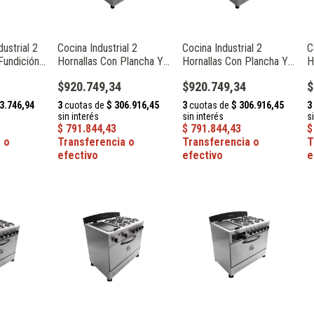
ustrial 2
Cocina Industrial 2
Cocina Industrial 2
C
Fundición
Hornallas Con Plancha Y
Hornallas Con Plancha Y
H
81
Tostador Puerta Ciega
Tostador Con Visor Reja
F
$920.749,34
$920.749,34
$
Depaolo 013606
Fundición Depaolo
0
013609