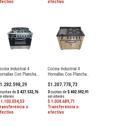
ocina Industrial 4
Cocina Industrial 4
ornallas Con Plancha
Hornallas Con Plancha
eja Fundición Puerta
Reja Fundición Depaolo
1.282.598,29
$1.207.778,73
on Visor Depaolo
013951
13957