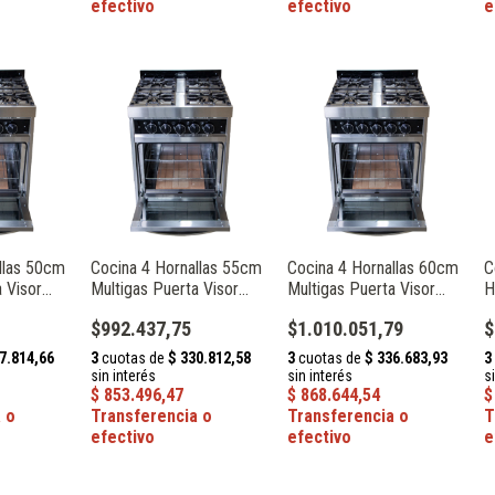
llas 50cm
Cocina 4 Hornallas 55cm
Cocina 4 Hornallas 60cm
C
a Visor
Multigas Puerta Visor
Multigas Puerta Visor
H
Maraldi
Cucinare Glass Maraldi
Cucinare Glass Maraldi
R
$992.437,75
$1.010.051,79
$
C
0