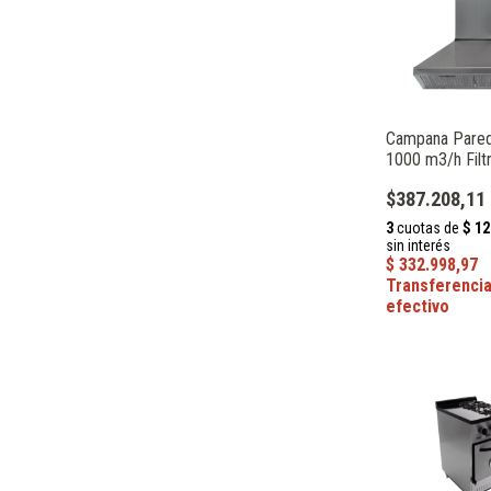
Campana Pare
1000 m3/h Filt
Con Motor Cuci
$387.208,11
Maraldi