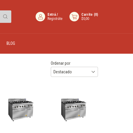
Entrá
/
Carrito
(
0
)
Registráte
$0,00
BLOG
Ordenar por