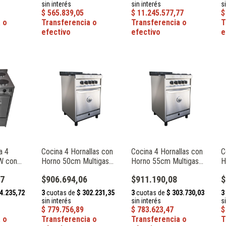
a 4
Cocina 4 Hornallas con
Cocina 4 Hornallas con
C
kW con
Horno 50cm Multigas
Horno 55cm Multigas
H
rill 504
Acero Inox Cucinare
Acero Inox Cucinare
A
17
$906.694,06
$911.190,08
$
Maraldi 245
Maraldi 245
M