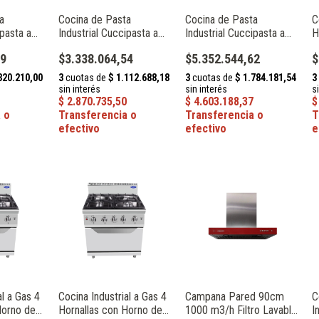
a
Cocina de Pasta
Cocina de Pasta
C
ipasta a
Industrial Cuccipasta a
Industrial Cuccipasta a
H
 Modular
Gas 3 Canastos Modular
Gas 6 Canastos Modular
P
99
$3.338.064,54
$5.352.544,62
$
ro
Serie 700 Acero
Serie 700 Acero
A
sa
Inoxidable Atosa
Inoxidable Atosa
A
AT7G4P-F
AT7G8P-F
al a Gas 4
Cocina Industrial a Gas 4
Campana Pared 90cm
C
Horno de
Hornallas con Horno de
1000 m3/h Filtro Lavable
I