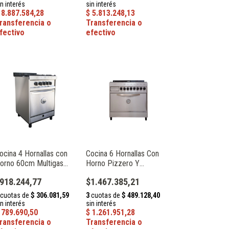
ocina 4 Hornallas con
Cocina 6 Hornallas Con
orno 60cm Multigas
Horno Pizzero Y
cero Inox Cucinare
Plancheta Multigas
918.244,77
$1.467.385,21
araldi 245
Cucinare Cheff Maraldi