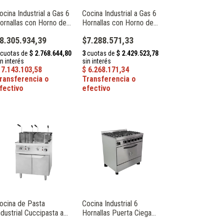
ocina Industrial a Gas 6
Cocina Industrial a Gas 6
ornallas con Horno de
Hornallas con Horno de
iso Modular Serie 900
Piso Modular Serie 700
8.305.934,39
$7.288.571,33
cero Inoxidable Atosa
Acero Inoxidable Atosa
T9G6BO-2
AT7G6BO-2
ocina de Pasta
Cocina Industrial 6
ndustrial Cuccipasta a
Hornallas Puerta Ciega