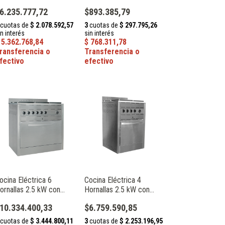
as 6 Canastos Modular
Línea Delizia Depaolo
6.235.777,72
$893.385,79
erie 900 Acero
010325
noxidable Atosa
T9G8P-F
ocina Eléctrica 6
Cocina Eléctrica 4
ornallas 2.5 kW con
Hornallas 2.5 kW con
orno Speedy Grill 506I
Horno Speedy Grill 504i-3
10.334.400,33
$6.759.590,85