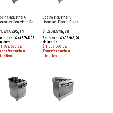
ocina Industrial 6
Cocina Industrial 5
ornallas Con Visor Reja
Hornallas Puerta Ciega
undición Depaolo
Reja Fundición Depaolo
1.247.295,14
$1.208.846,88
13903
014001