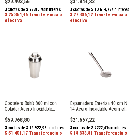
$29.493,56
$31.844,33
Coctelera Bahía 800 ml con
Espumadera Enteriza 40 cm N
Colador Acero Inoxidable
14 Acero Inoxidable Acermel
Acermel 61188
93284
$59.768,80
$21.667,22