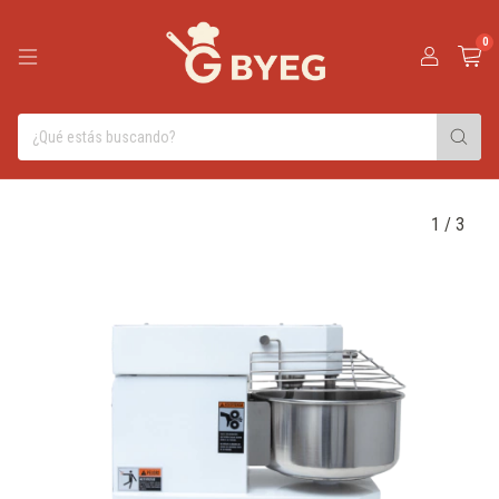
0
1
/
3