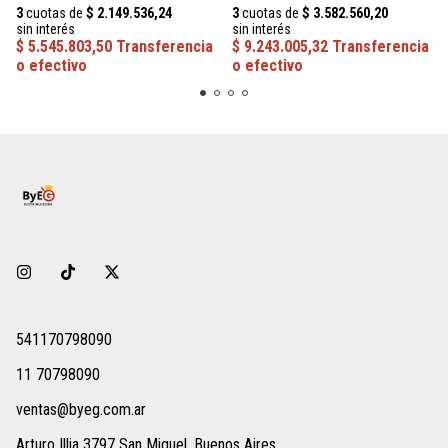
541170798090
11 70798090
ventas@byeg.com.ar
Arturo Illia 3797 San Miguel, Buenos Aires